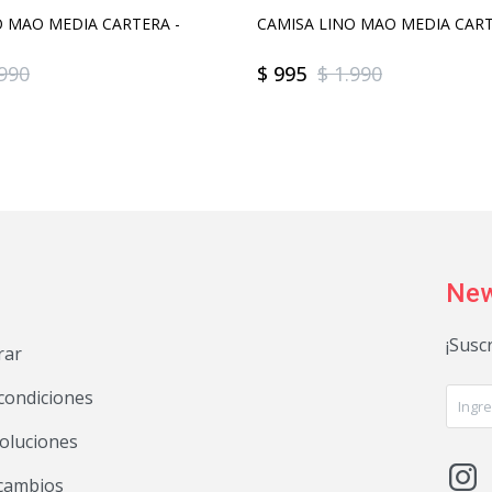
O MAO MEDIA CARTERA -
CAMISA LINO MAO MEDIA CART
.990
$
995
$
1.990
New
¡Susc
rar
condiciones
voluciones

 cambios