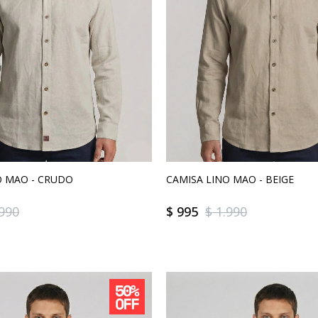
O MAO - CRUDO
CAMISA LINO MAO - BEIGE
.990
$
995
$
1.990