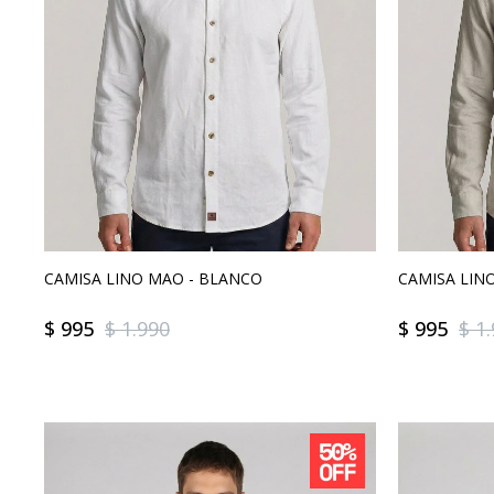
CAMISA LINO MAO - BLANCO
CAMISA LIN
$
995
$
1.990
$
995
$
1