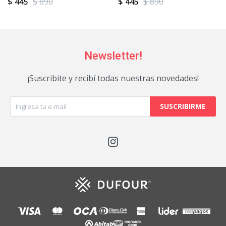
$
445
$
890
$
445
$
890
Newsletter!
¡Suscribite y recibí todas nuestras novedades!
SUSCRIBIRME
