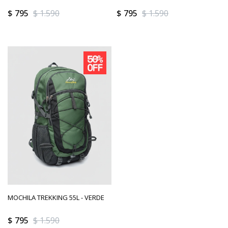
$
795
$
1.590
$
795
$
1.590
MOCHILA TREKKING 55L - VERDE
$
795
$
1.590