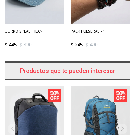
GORRO SPLASH JEAN
PACK PULSERAS - 1
$
445
$
890
$
245
$
490
Productos que te pueden interesar