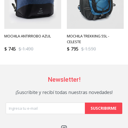
MOCHILA ANTIRROBO AZUL
MOCHILA TREKKING 55L -
CELESTE
$
745
$
1.490
$
795
$
1.590
Newsletter!
¡Suscribite y recibí todas nuestras novedades!
SUSCRIBIRME