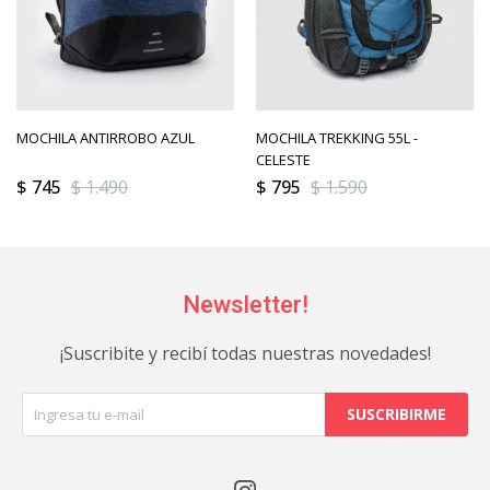
MOCHILA ANTIRROBO AZUL
MOCHILA TREKKING 55L -
CELESTE
$
745
$
1.490
$
795
$
1.590
Newsletter!
¡Suscribite y recibí todas nuestras novedades!
SUSCRIBIRME