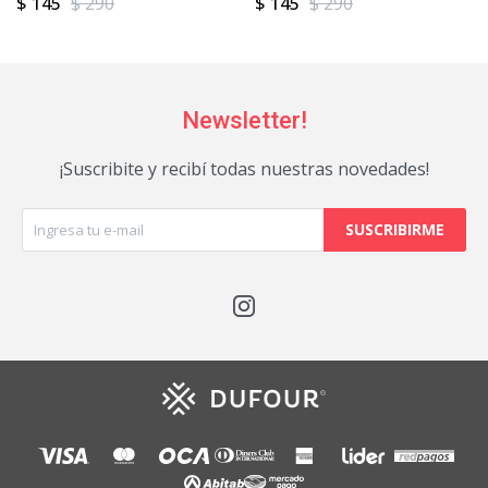
$
145
$
290
$
145
$
290
Newsletter!
¡Suscribite y recibí todas nuestras novedades!
SUSCRIBIRME
