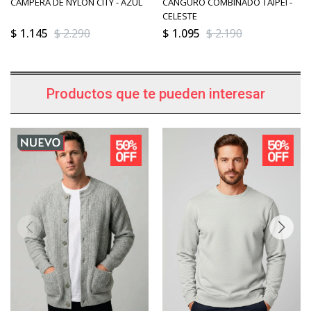
CAMPERA DE NYLON CITY - AZUL
CANGURO COMBINADO TAIPEI -
CELESTE
$
1.145
$
2.290
$
1.095
$
2.190
Productos que te pueden interesar