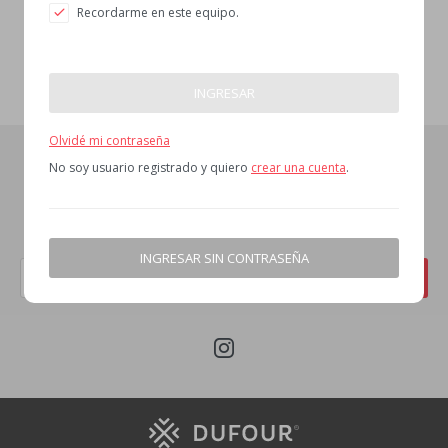
Recordarme en este equipo.
INGRESAR
Olvidé mi contraseña
No soy usuario registrado y quiero
crear una cuenta
.
Newsletter!
¡Suscribite y recibí todas nuestras novedades!
INGRESAR SIN CONTRASEÑA
SUSCRIBIRME
