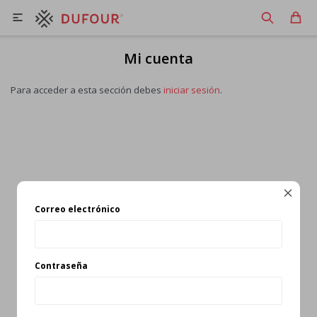

Mi cuenta
Para acceder a esta sección debes
iniciar sesión
.

Correo electrónico
Contraseña