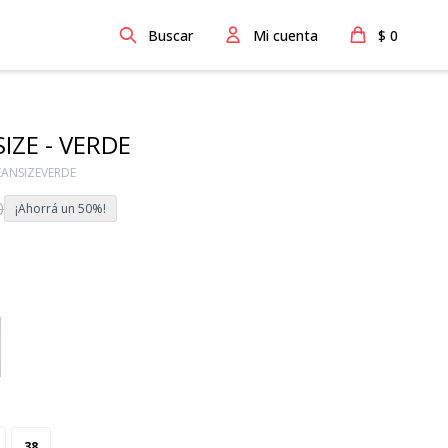
$
0
IZE - VERDE
EANSIZEVERDE
0
50
38