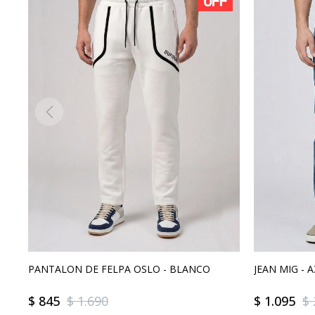
PANTALON DE FELPA OSLO - BLANCO
JEAN MIG - 
$
845
$
1.690
$
1.095
$