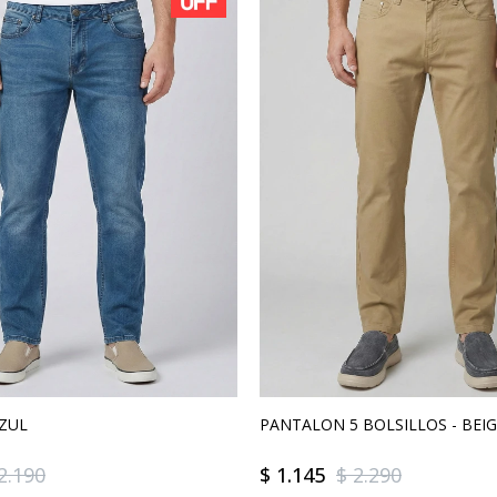
AZUL
PANTALON 5 BOLSILLOS - BEI
2.190
$
1.145
$
2.290