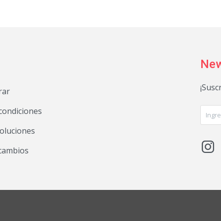
New
¡Susc
rar
condiciones
voluciones

 cambios