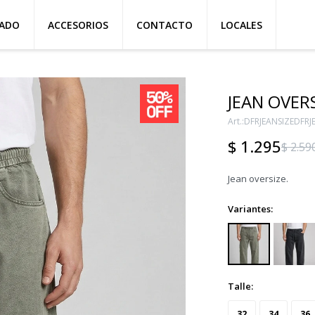
ZADO
ACCESORIOS
CONTACTO
LOCALES
JEAN OVERS
DFRJEANSIZEDFRJ
$
1.295
$
2.59
Jean oversize.
Variantes:
Talle:
32
34
36