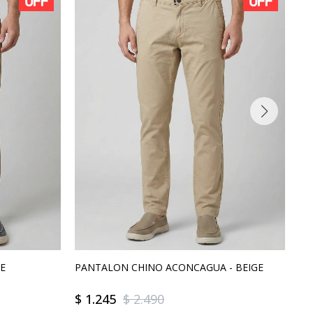
GE
PANTALON CHINO ACONCAGUA - BEIGE
PA
$
1.245
$
2.490
$