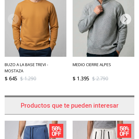
BUZO A LA BASE TREVI -
MEDIO CIERRE ALPES
MOSTAZA
$
645
$
1.290
$
1.395
$
2.790
Productos que te pueden interesar