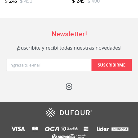
$
245
$
490
$
245
$
490
Newsletter!
¡Suscribite y recibí todas nuestras novedades!
SUSCRIBIRME
