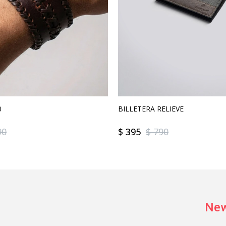
0
BILLETERA RELIEVE
90
$
395
$
790
New