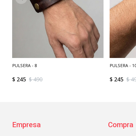
PULSERA - 8
PULSERA - 1
$
245
$
490
$
245
$
4
Empresa
Compra