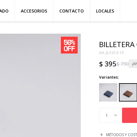
ZADO
ACCESORIOS
CONTACTO
LOCALES
BILLETERA
JU1013-15
$
395
$
790
Variantes:
1
MÉTODOS Y COST