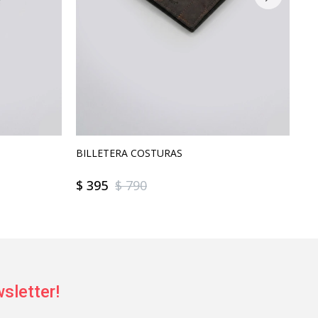
BILLETERA COSTURAS
BI
$
395
$
790
$
sletter!