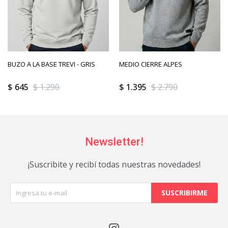
BUZO A LA BASE TREVI - GRIS
MEDIO CIERRE ALPES
$
645
$
1.290
$
1.395
$
2.790
Newsletter!
¡Suscribite y recibí todas nuestras novedades!
SUSCRIBIRME