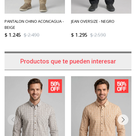
PANTALON CHINO ACONCAGUA -
JEAN OVERSIZE - NEGRO
BEIGE
$
1.245
$
2.490
$
1.295
$
2.590
Productos que te pueden interesar