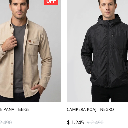
E PANA - BEIGE
CAMPERA KOAJ - NEGRO
2.490
$
1.245
$
2.490