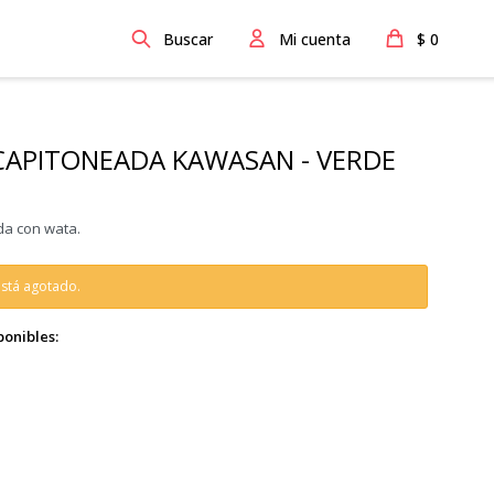
$
0
CAPITONEADA KAWASAN - VERDE
a con wata.
 está agotado.
ponibles: