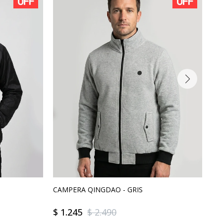
CAMPERA QINGDAO - GRIS
CA
$
1.245
$
2.490
$