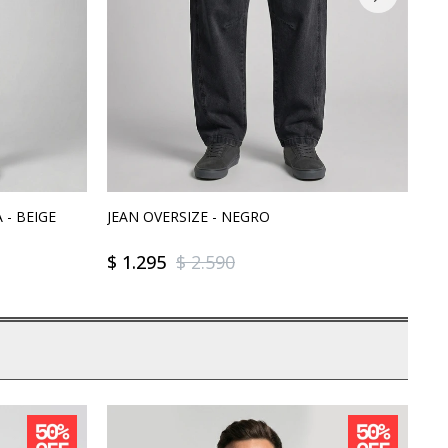
- BEIGE
JEAN OVERSIZE - NEGRO
PA
$
1.295
$
2.590
$