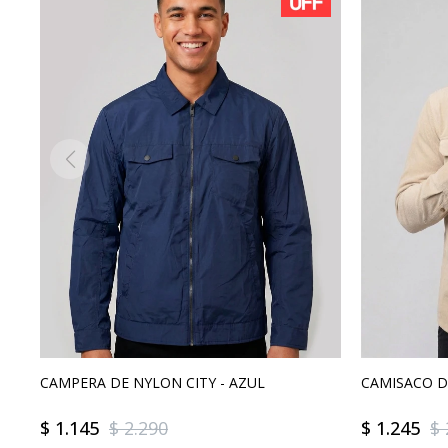
CAMPERA DE NYLON CITY - AZUL
CAMISACO D
$
1.145
$
2.290
$
1.245
$