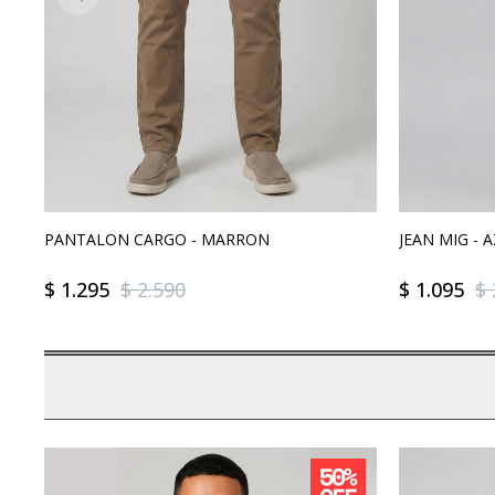
PANTALON CARGO - MARRON
JEAN MIG - 
$
1.295
$
2.590
$
1.095
$