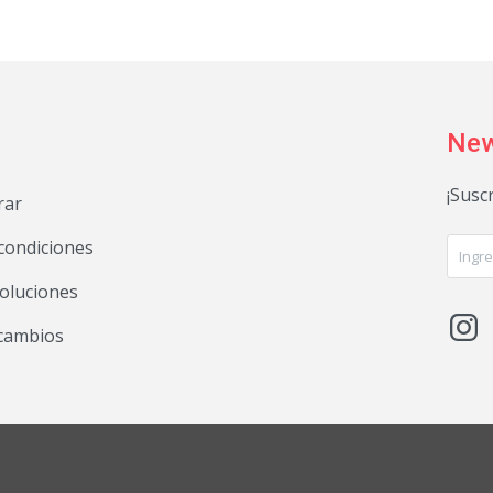
New
¡Susc
rar
condiciones
voluciones

 cambios