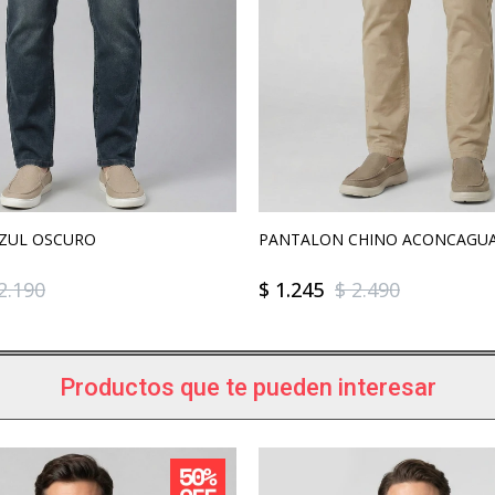
AZUL OSCURO
PANTALON CHINO ACONCAGUA 
2.190
$
1.245
$
2.490
Productos que te pueden interesar