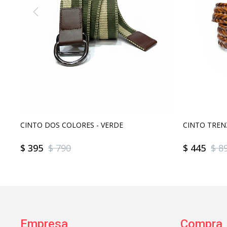
CINTO DOS COLORES - VERDE
CINTO TREN
$
395
$
790
$
445
$
8
Empresa
Compra