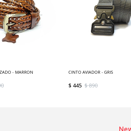
ZADO - MARRON
CINTO AVIADOR - GRIS
90
$
445
$
890
New