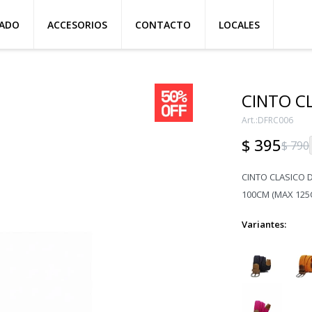
ZADO
ACCESORIOS
CONTACTO
LOCALES
CINTO C
DFRC006
$
395
$
790
CINTO CLASICO 
100CM (MAX 125
Variantes: