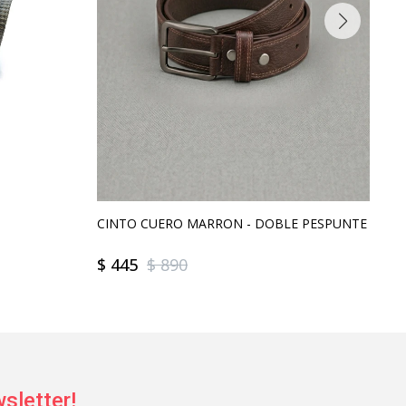
CINTO CUERO MARRON - DOBLE PESPUNTE
CI
$
445
$
890
$
sletter!