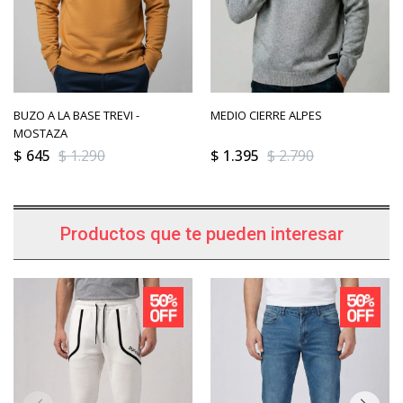
BUZO A LA BASE TREVI -
MEDIO CIERRE ALPES
MOSTAZA
$
645
$
1.290
$
1.395
$
2.790
Productos que te pueden interesar