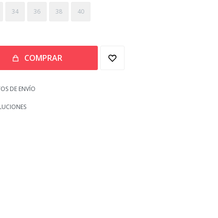
34
36
38
40
COMPRAR
OS DE ENVÍO
LUCIONES