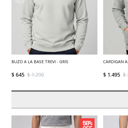
BUZO A LA BASE TREVI - GRIS
CARDIGAN 
$
645
$
1.290
$
1.495
$