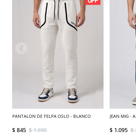
PANTALON DE FELPA OSLO - BLANCO
JEAN MIG - 
$
845
$
1.690
$
1.095
$