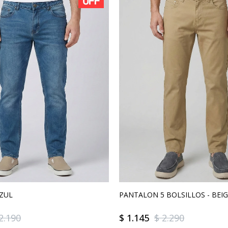
AZUL
PANTALON 5 BOLSILLOS - BEI
2.190
$
1.145
$
2.290