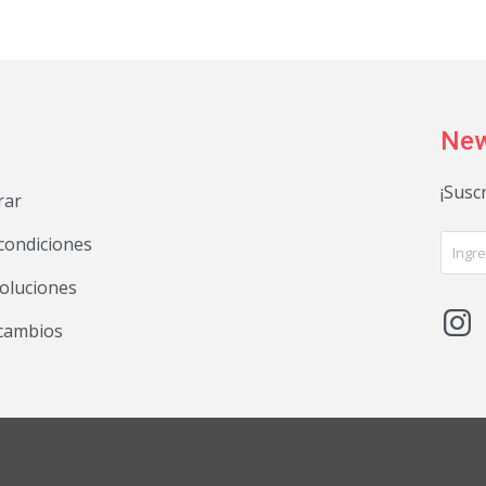
New
¡Susc
rar
condiciones
voluciones

 cambios