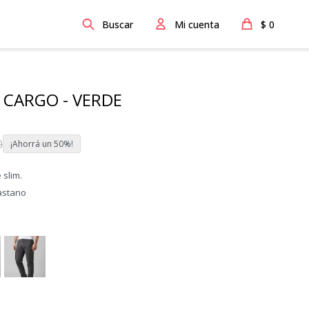
$
0
CARGO - VERDE
0
50
 slim.
astano