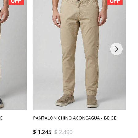
GE
PANTALON CHINO ACONCAGUA - BEIGE
JE
$
1.245
$
2.490
$