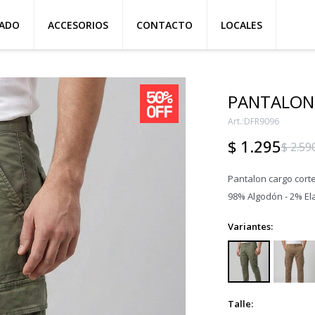
ZADO
ACCESORIOS
CONTACTO
LOCALES
PANTALON 
DFR9096
$
1.295
$
2.59
Pantalon cargo corte
98% Algodón - 2% El
Variantes:
Talle: