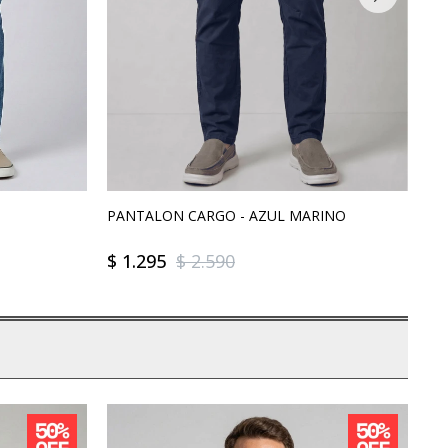
PANTALON CARGO - AZUL MARINO
PA
$
1.295
$
2.590
$