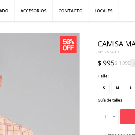
ZADO
ACCESORIOS
CONTACTO
LOCALES
CAMISA M
VA24/10
$
995
$
1.990
Talle:
S
M
L
Guía de talles
1