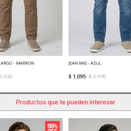
CARGO - MARRON
JEAN MIG - AZUL
2.590
$
1.095
$
2.190
Productos que te pueden interesar