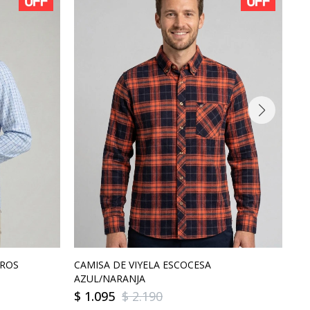
DROS
CAMISA DE VIYELA ESCOCESA
CA
AZUL/NARANJA
$
1.095
$
2.190
$