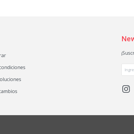
New
¡Susc
rar
condiciones
voluciones

 cambios