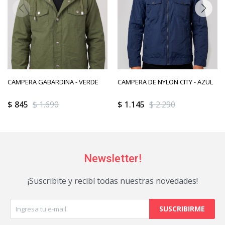
CAMPERA GABARDINA - VERDE
CAMPERA DE NYLON CITY - AZUL
$
845
$
1.690
$
1.145
$
2.290
Newsletter!
¡Suscribite y recibí todas nuestras novedades!
SUSCRIBIRME