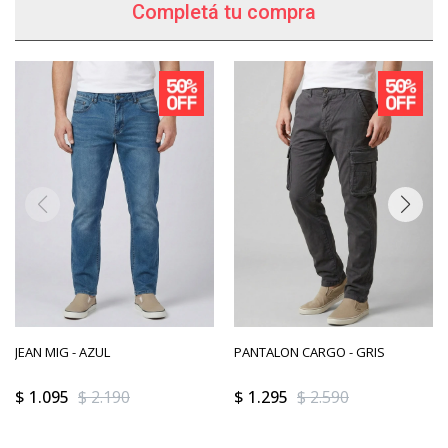
Completá tu compra
JEAN MIG - AZUL
PANTALON CARGO - GRIS
$
1.095
$
2.190
$
1.295
$
2.590