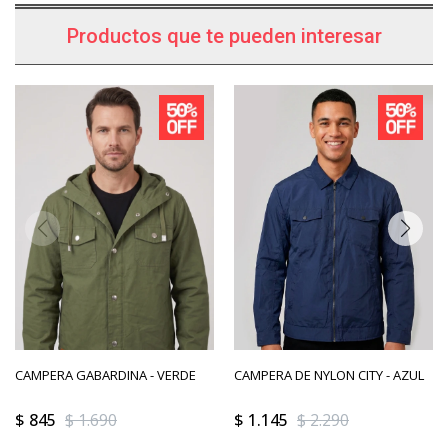
Productos que te pueden interesar
CAMPERA GABARDINA - VERDE
CAMPERA DE NYLON CITY - AZUL
$
845
$
1.690
$
1.145
$
2.290