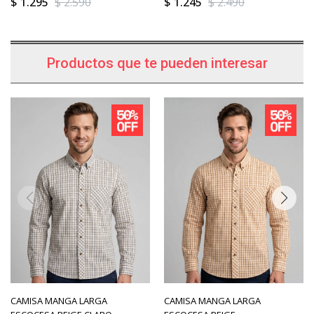
$
1.295
$
2.590
$
1.245
$
2.490
Productos que te pueden interesar
CAMISA MANGA LARGA
CAMISA MANGA LARGA