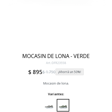
MOCASIN DE LONA - VERDE
DFR23558
$
895
$
1.790
50
Mocasin de lona.
Variantes: