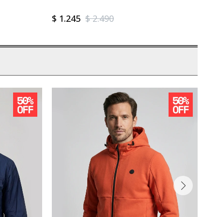
$
1.245
$
2.490
$