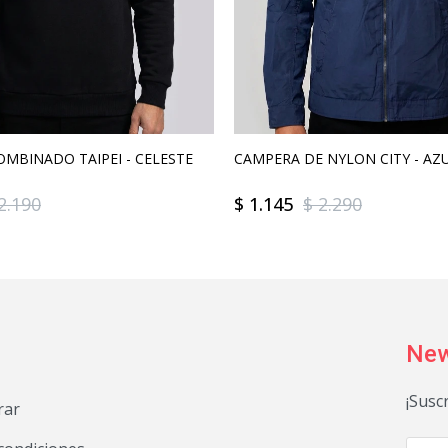
MBINADO TAIPEI - CELESTE
CAMPERA DE NYLON CITY - AZ
2.190
$
1.145
$
2.290
New
¡Susc
rar