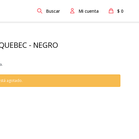
$
0
QUEBEC - NEGRO
a.
 está agotado.