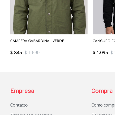
CAMPERA GABARDINA - VERDE
CANGURO CO
$
845
$
1.690
$
1.095
$
Empresa
Compra
Contacto
Como comp