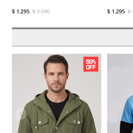
$
1.295
$
2.590
$
1.295
$