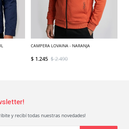
UL
CAMPERA LOVAINA - NARANJA
CA
$
1.245
$
2.490
$
sletter!
ribite y recibí todas nuestras novedades!