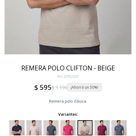
REMERA POLO CLIFTON - BEIGE
DFR2001
$
595
$
1.190
50
Remera polo clásica.
Variantes: