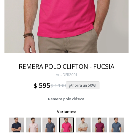
REMERA POLO CLIFTON - FUCSIA
DFR2001
$
595
$
1.190
50
Remera polo clásica.
Variantes: