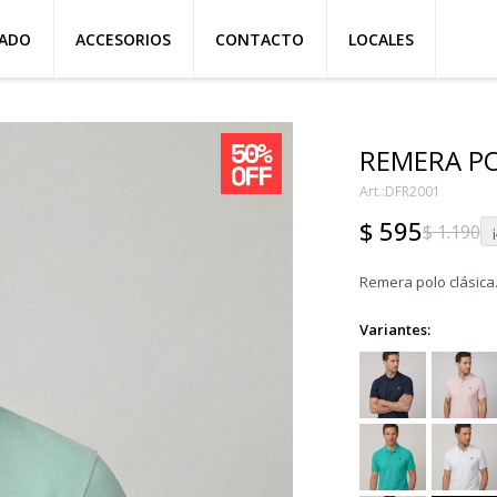
ZADO
ACCESORIOS
CONTACTO
LOCALES
REMERA PO
DFR2001
$
595
$
1.190
Remera polo clásica
Variantes: