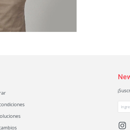
New
¡Susc
rar
condiciones
voluciones

 cambios