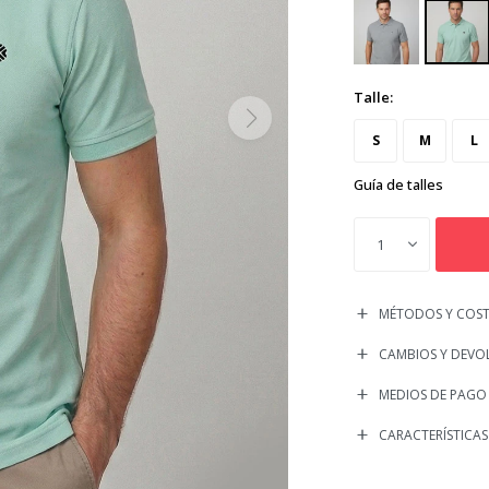
Talle:
S
M
L
Guía de talles
1
MÉTODOS Y COST
CAMBIOS Y DEVO
MEDIOS DE PAGO
CARACTERÍSTICAS