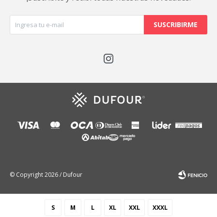
SUSCRIBIRME

© Copyright 2026 / Dufour
S
M
L
XL
XXL
XXXL