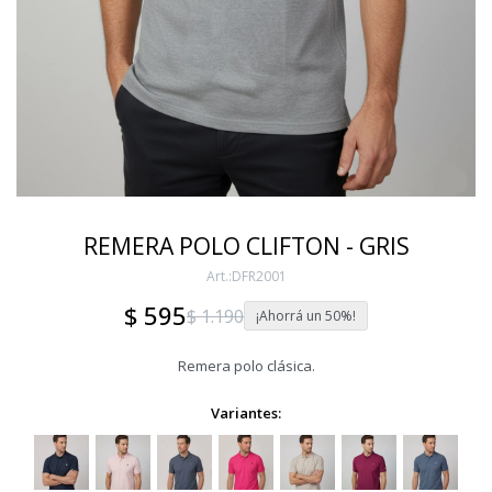
REMERA POLO CLIFTON - GRIS
DFR2001
$
595
$
1.190
50
Remera polo clásica.
Variantes: