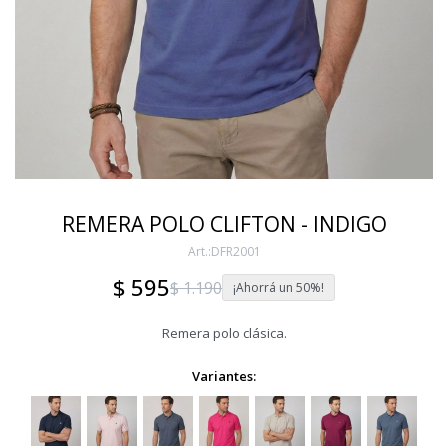
REMERA POLO CLIFTON - INDIGO
DFR2001
$
595
$
1.190
50
Remera polo clásica.
Variantes: