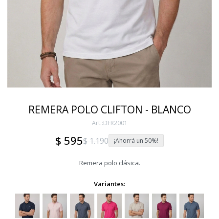
REMERA POLO CLIFTON - BLANCO
DFR2001
$
595
$
1.190
50
Remera polo clásica.
Variantes: